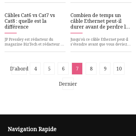
des ordinateurs, des routeurs e
Câbles Cat6 vs Cat7 vs
Combien de temps un
Cat8 : quelle est la
câble Ethernet peut-il
différence
durer avant de perdre le
signal ?
JP Pressley est rédacteur du
Jusqu'où ce câble Ethernet peut-il
magazine BizTech et rédacteur en
s'étendre avant que vous deviez
chef de Manifest. Les câbles
envisager différentes options ?
Ethernet sont un moyen simp
Alors que beaucoup
D'abord
4
5
6
7
8
9
10
Dernier
Navigation Rapide