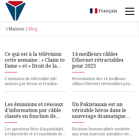
Français
Maison
/
Blog
Ce qui est à la télévision
14 meilleurs câbles
cette semaine : « Claim to
Ethernet rétractables
Fame » et « Droit de la
pour 2023
famille »
L'émission de téléréalité ABC
Présentation des 14 meilleurs
animée par Kevin et Frankie
câbles Ethernet rétractables pour
Jonas se termine, tout comme les
2023. Dans le monde actuel, en
drames juridiques canadiens
évolution rapide et axé
Les émissions et réseaux
Un Pakistanais est un
d'information par câble
véritable héros dans le
classés en fonction de
sauvetage dramatique
leur partialité et de leur
d'un téléphérique après
exactitude
que des jeunes se soient
Les questions liées à la partialité,
Un jeune homme plutôt modeste
retrouvés bloqués
à l’objectivité et à l’exactitude des
aux yeux marrons aimables est
informations pèsent sur chaque
salué comme un héros pour ses