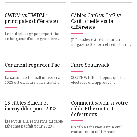
pendant 15 heures
média, journa
efforts bénévoles visant à sa
CWDM vs DWDM :
Câbles Cat6 vs Cat7 vs
principales différences
Cat8 : quelle est la
différence
Le multiplexage par répartition
en longueur d'onde grossière
JP Pressley est rédacteur du
(CWDM) est un type de
magazine BizTech et rédacteur en
multiplexage par répartition en
chef de Manifest. Les câbles
long
Ethernet sont un moyen simp
Comment regarder Pac
Fibre Southwick
La saison de football universitaire
SOUTHWICK — Depuis que les
2023 est en cours et les matchs
électeurs ont approuvé
Pac-12 sur la côte ouest
l'attribution de près de 3 millions
débuteront pour la première
de dollars à la création d'un rése
13 câbles Ethernet
Comment savoir si votre
incroyables pour 2023
câble Ethernet est
défectueux
Êtes-vous à la recherche du câble
Ethernet parfait pour 2023 ?
Un câble Ethernet est un outil
Cherchez pas plus loin! Dans cet
couramment utilisé pour
article, nous explore
connecter des appareils tels que