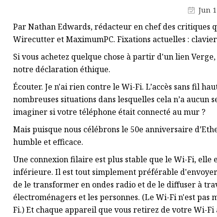
Faisceau de câbles de pièces de
Jun 1
véhicule
Par Nathan Edwards, rédacteur en chef des critiques q
Faisceau de câblage pour
Wirecutter et MaximumPC. Fixations actuelles : claviers
appareils électroménagers
Si vous achetez quelque chose à partir d'un lien Verg
Cordon d'alimentation UL États-
notre déclaration éthique.
Unis/Canada
Écouter. Je n'ai rien contre le Wi-Fi. L’accès sans fil ha
nombreuses situations dans lesquelles cela n’a aucun se
imaginer si votre téléphone était connecté au mur ?
Mais puisque nous célébrons le 50e anniversaire d’Ether
humble et efficace.
Une connexion filaire est plus stable que le Wi-Fi, elle 
inférieure. Il est tout simplement préférable d'envoyer
de le transformer en ondes radio et de le diffuser à tra
électroménagers et les personnes. (Le Wi-Fi n'est pas m
Fi.) Et chaque appareil que vous retirez de votre Wi-Fi