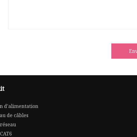
En
it
n d'alimentation
au de câbles
 réseau
 CAT6