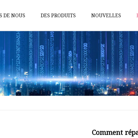
S DE NOUS
DES PRODUITS
NOUVELLES
Cordon d'alimentation
Faisceau de câbles
Câble réseau
Câble CAT6
Câble CAT5e
Cordon d'alimentation européen
VDE
Faisceau de câblage industriel
Faisceau de câblage pour
Comment répa
appareil intelligent