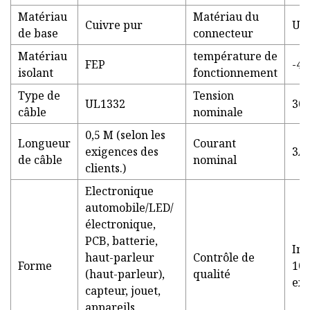
Matériau
Matériau du
Cuivre pur
UL
de base
connecteur
Matériau
température de
FEP
-40
isolant
fonctionnement
Type de
Tension
UL1332
30
câble
nominale
0,5 M (selon les
Longueur
Courant
exigences des
3A
de câble
nominal
clients.)
Electronique
automobile/LED/
électronique,
PCB, batterie,
Ins
haut-parleur
Contrôle de
Forme
100
(haut-parleur),
qualité
exp
capteur, jouet,
appareils