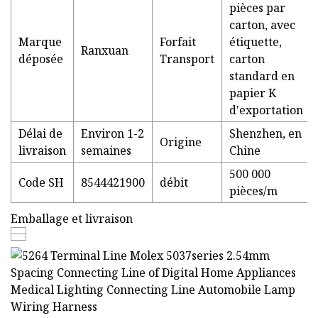
pièces par
carton, avec
Marque
Forfait
étiquette,
Ranxuan
déposée
Transport
carton
standard en
papier K
d'exportation
Délai de
Environ 1-2
Shenzhen, en
Origine
livraison
semaines
Chine
500 000
Code SH
8544421900
débit
pièces/m
Emballage et livraison