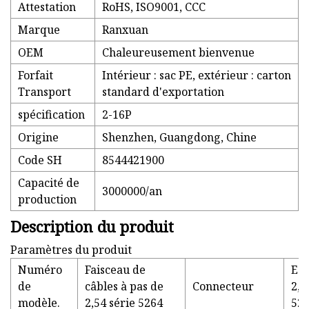
Attestation
RoHS, ISO9001, CCC
Marque
Ranxuan
OEM
Chaleureusement bienvenue
Forfait
Intérieur : sac PE, extérieur : carton
Transport
standard d'exportation
spécification
2-16P
Origine
Shenzhen, Guangdong, Chine
Code SH
8544421900
Capacité de
3000000/an
production
Description du produit
Paramètres du produit
Numéro
Faisceau de
Es
de
câbles à pas de
Connecteur
2,
modèle.
2,54 série 5264
52