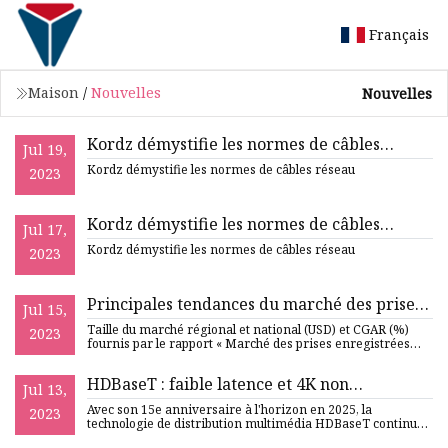
Français
Maison
/
Nouvelles
Nouvelles
Kordz démystifie les normes de câbles
Jul 19,
réseau
Kordz démystifie les normes de câbles réseau
2023
Kordz démystifie les normes de câbles
Jul 17,
réseau
Kordz démystifie les normes de câbles réseau
2023
Principales tendances du marché des prises
Jul 15,
enregistrées CAT6 et CAT6e en 2023 avec des
Taille du marché régional et national (USD) et CGAR (%)
2023
informations sur les acteurs clés Siemon, D
fournis par le rapport « Marché des prises enregistrées
CAT6 et
HDBaseT : faible latence et 4K non
Jul 13,
compressé à la base du succès
Avec son 15e anniversaire à l'horizon en 2025, la
2023
technologie de distribution multimédia HDBaseT continue
d'être un choi