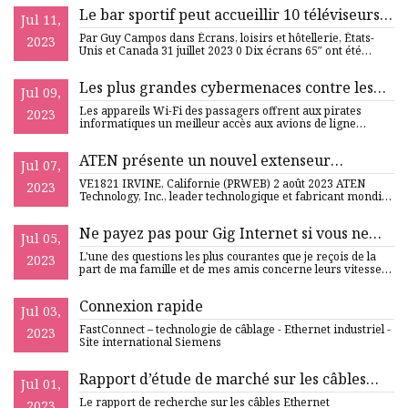
Le bar sportif peut accueillir 10 téléviseurs
Jul 11,
suspendus au centre avec des menus
Par Guy Campos dans Écrans, loisirs et hôtellerie, États-
2023
Unis et Canada 31 juillet 2023 0 Dix écrans 65″ ont été
accroch
Les plus grandes cybermenaces contre les
Jul 09,
avions viennent du sol
Les appareils Wi-Fi des passagers offrent aux pirates
2023
informatiques un meilleur accès aux avions de ligne
commerciaux q
ATEN présente un nouvel extenseur
Jul 07,
économique
VE1821 IRVINE, Californie (PRWEB) 2 août 2023 ATEN
2023
Technology, Inc., leader technologique et fabricant mondial
de soluti
Ne payez pas pour Gig Internet si vous ne
Jul 05,
disposez pas d'appareils prenant en charge
L'une des questions les plus courantes que je reçois de la
2023
Gig Internet
part de ma famille et de mes amis concerne leurs vitesses
In
Connexion rapide
Jul 03,
FastConnect – technologie de câblage - Ethernet industriel -
2023
Site international Siemens
Rapport d’étude de marché sur les câbles
Jul 01,
Ethernet commerciaux 2023
Le rapport de recherche sur les câbles Ethernet
2023