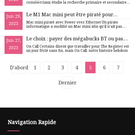
commerciaux étudie la recherche primaire et secondaire
afin d’analyser
Le M1 Mac mini peut être piraté pour
Jun 29,
prendre le pouvoir sur PoE
Mac mini piraté avec Power over Ethernet Un pirate
2023
informatique a modifié un Mac mini afin qu'il n'ait pas
nécessairemen
Le choix : payer des mégabucks BT ou pas.
Jun 27,
OK, ce n'est pas le choix • The Register
On Call Certains disent que travailler pour The Register est
2023
un jour férié sans fin, mais On Call, notre histoire hebdom
D'abord
1
2
3
4
5
6
7
Dernier
Navigation Rapide